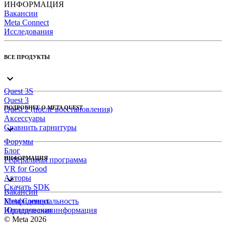
ИНФОРМАЦИЯ
Вакансии
Meta Connect
Исследования
ВСЕ ПРОДУКТЫ
Quest 3S
Quest 3
ПОДРОБНЕЕ О META QUEST
Quest 2 (после восстановления)
Аксессуары
Сравнить гарнитуры
Форумы
Блог
ИНФОРМАЦИЯ
Реферальная программа
VR for Good
Авторы
Скачать SDK
Вакансии
Meta Connect
Конфиденциальность
Исследования
Юридическая информация
© Meta 2026