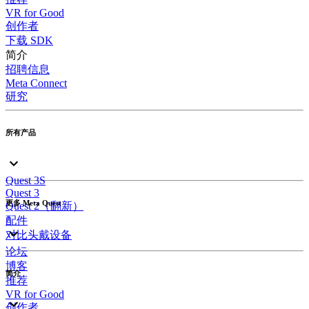
VR for Good
创作者
下载 SDK
简介
招聘信息
Meta Connect
研究
所有产品
Quest 3S
Quest 3
更多 Meta Quest
Quest 2（翻新）
配件
对比头戴设备
论坛
博客
简介
推荐
VR for Good
创作者