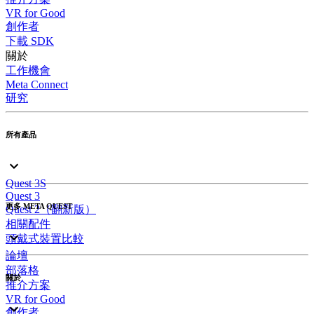
VR for Good
創作者
下載 SDK
關於
工作機會
Meta Connect
研究
所有產品
Quest 3S
Quest 3
更多 META QUEST
Quest 2（翻新版）
相關配件
頭戴式裝置比較
論壇
部落格
關於
推介方案
VR for Good
創作者