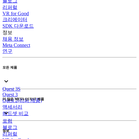
블로그
리퍼럴
VR for Good
크리에이터
SDK 다운로드
정보
채용 정보
Meta Connect
연구
모든 제품
Quest 3S
Quest 3
더 많은 META QUEST 제품
Quest 2(리퍼 제품)
액세서리
헤드셋 비교
포럼
블로그
정보
리퍼럴