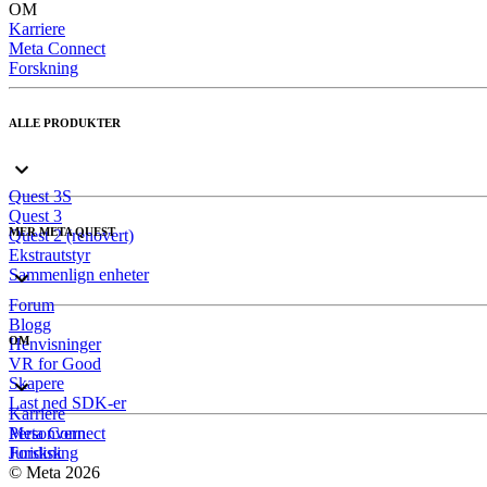
OM
Karriere
Meta Connect
Forskning
ALLE PRODUKTER
Quest 3S
Quest 3
MER META QUEST
Quest 2 (renovert)
Ekstrautstyr
Sammenlign enheter
Forum
Blogg
OM
Henvisninger
VR for Good
Skapere
Last ned SDK-er
Karriere
Meta Connect
Personvern
Forskning
Juridisk
© Meta 2026