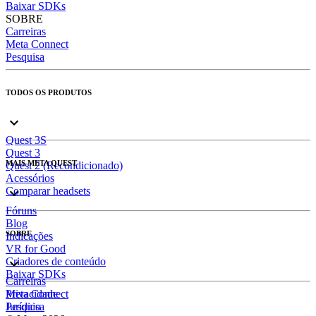
Baixar SDKs
SOBRE
Carreiras
Meta Connect
Pesquisa
TODOS OS PRODUTOS
Quest 3S
Quest 3
MAIS META QUEST
Quest 2 (Recondicionado)
Acessórios
Comparar headsets
Fóruns
Blog
SOBRE
Indicações
VR for Good
Criadores de conteúdo
Baixar SDKs
Carreiras
Meta Connect
Privacidade
Pesquisa
Jurídico