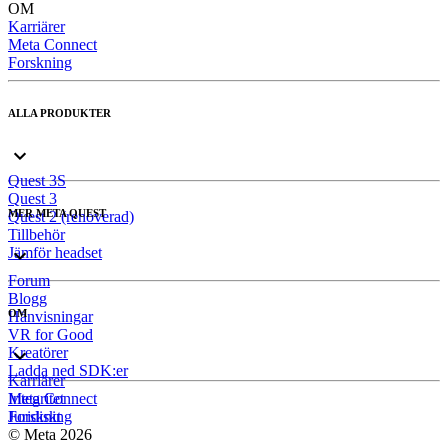
OM
Karriärer
Meta Connect
Forskning
ALLA PRODUKTER
Quest 3S
Quest 3
MER META QUEST
Quest 2 (renoverad)
Tillbehör
Jämför headset
Forum
Blogg
OM
Hänvisningar
VR for Good
Kreatörer
Ladda ned SDK:er
Karriärer
Meta Connect
Integritet
Forskning
Juridiskt
© Meta 2026