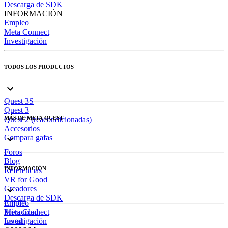
Descarga de SDK
INFORMACIÓN
Empleo
Meta Connect
Investigación
TODOS LOS PRODUCTOS
Quest 3S
Quest 3
MÁS DE META QUEST
Quest 2 (reacondicionadas)
Accesorios
Compara gafas
Foros
Blog
INFORMACIÓN
Referencias
VR for Good
Creadores
Descarga de SDK
Empleo
Meta Connect
Privacidad
Investigación
Legal