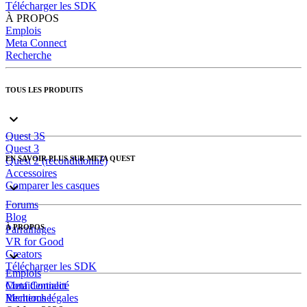
Télécharger les SDK
À PROPOS
Emplois
Meta Connect
Recherche
TOUS LES PRODUITS
Quest 3S
Quest 3
EN SAVOIR PLUS SUR META QUEST
Quest 2 (reconditionné)
Accessoires
Comparer les casques
Forums
Blog
À PROPOS
Parrainages
VR for Good
Creators
Télécharger les SDK
Emplois
Meta Connect
Confidentialité
Recherche
Mentions légales