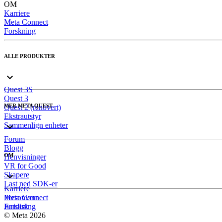
OM
Karriere
Meta Connect
Forskning
ALLE PRODUKTER
Quest 3S
Quest 3
MER META QUEST
Quest 2 (renovert)
Ekstrautstyr
Sammenlign enheter
Forum
Blogg
OM
Henvisninger
VR for Good
Skapere
Last ned SDK-er
Karriere
Meta Connect
Personvern
Forskning
Juridisk
© Meta 2026