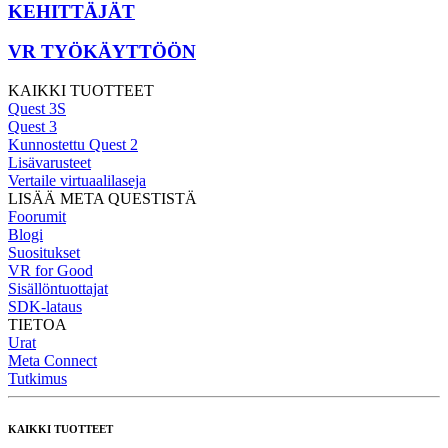
KEHITTÄJÄT
VR TYÖKÄYTTÖÖN
KAIKKI TUOTTEET
Quest 3S
Quest 3
Kunnostettu Quest 2
Lisävarusteet
Vertaile virtuaalilaseja
LISÄÄ META QUESTISTÄ
Foorumit
Blogi
Suositukset
VR for Good
Sisällöntuottajat
SDK-lataus
TIETOA
Urat
Meta Connect
Tutkimus
KAIKKI TUOTTEET