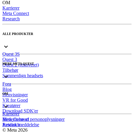
OM
Karrierer
Meta Connect
Research
ALLE PRODUKTER
Quest 3S
Quest 3
MERE META QUEST
Quest 2 (renoveret)
Tilbehør
Sammenlign headsets
Fora
Blog
OM
Henvisninger
VR for Good
Kreatører
Download SDK'er
Karrierer
Meta Connect
Beskyttelse af personoplysninger
Research
Juridisk meddelelse
© Meta 2026