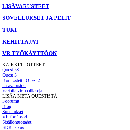
LISÄVARUSTEET
SOVELLUKSET JA PELIT
TUKI
KEHITTÄJÄT
VR TYÖKÄYTTÖÖN
KAIKKI TUOTTEET
Quest 3S
Quest 3
Kunnostettu Quest 2
Lisävarusteet
Vertaile virtuaalilaseja
LISÄÄ META QUESTISTÄ
Foorumit
Blogi
Suositukset
VR for Good
Sisällöntuottajat
SDK-lataus