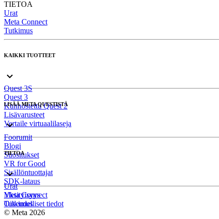
TIETOA
Urat
Meta Connect
Tutkimus
KAIKKI TUOTTEET
Quest 3S
Quest 3
LISÄÄ META QUESTISTÄ
Kunnostettu Quest 2
Lisävarusteet
Vertaile virtuaalilaseja
Foorumit
Blogi
TIETOA
Suositukset
VR for Good
Sisällöntuottajat
SDK-lataus
Urat
Meta Connect
Yksityisyys
Tutkimus
Oikeudelliset tiedot
© Meta 2026