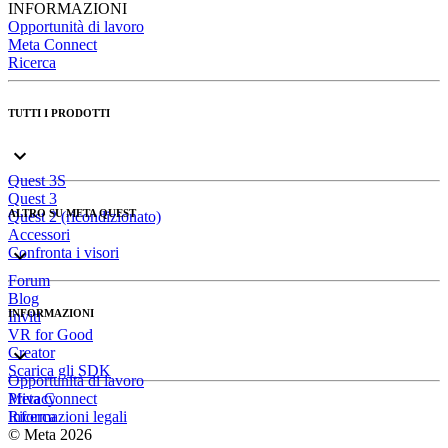
INFORMAZIONI
Opportunità di lavoro
Meta Connect
Ricerca
TUTTI I PRODOTTI
Quest 3S
Quest 3
ALTRO SU META QUEST
Quest 2 (ricondizionato)
Accessori
Confronta i visori
Forum
Blog
INFORMAZIONI
Inviti
VR for Good
Creator
Scarica gli SDK
Opportunità di lavoro
Meta Connect
Privacy
Ricerca
Informazioni legali
© Meta 2026