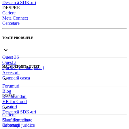
Descarcă SDK-uri
DESPRE
Cariere
Meta Connect
Cercetare
TOATE PRODUSELE
Quest 3S
Quest 3
MAI MULT META QUEST
Quest 2 (recondiționat)
Accesorii
Compară casca
Forumuri
Blog
DESPRE
Recomandări
VR for Good
Creatori
Descarcă SDK-uri
Cariere
Meta Connect
Confidenţialitate
Cercetare
Informaţii juridice