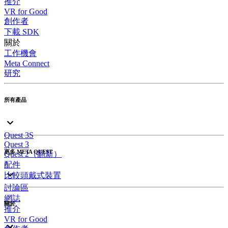
推介
VR for Good
創作者
下載 SDK
關於
工作機會
Meta Connect
研究
所有產品
Quest 3S
Quest 3
更多 META QUEST
Quest 2（翻新）
配件
比較頭戴式裝置
討論區
網誌
關於
推介
VR for Good