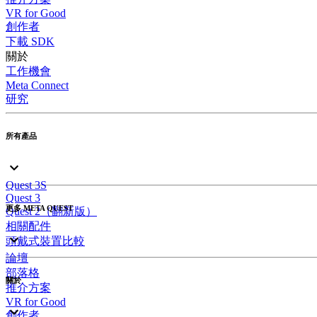
VR for Good
創作者
下載 SDK
關於
工作機會
Meta Connect
研究
所有產品
Quest 3S
Quest 3
更多 META QUEST
Quest 2（翻新版）
相關配件
頭戴式裝置比較
論壇
部落格
關於
推介方案
VR for Good
創作者