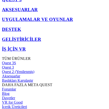
AKSESUARLAR
UYGULAMALAR VE OYUNLAR
DESTEK
GELİŞTİRİCİLER
İŞ İÇİN VR
TÜM ÜRÜNLER
Quest 3S
Quest 3
Quest 2 (Yenilenmiş)
Aksesuarlar
Başlıkları Karşılaştır
DAHA FAZLA META QUEST
Forumlar
Blog
Davetler
VR for Good
İçerik Üreticileri