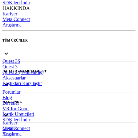
SDK'leri İndir
HAKKINDA
Kariyer
Meta Connect
Araştırma
TÜM ÜRÜNLER
Quest 3S
Quest 3
DAHA FAZLA META QUEST
Quest 2 (Yenilenmiş)
Aksesuarlar
Başlıkları Karşılaştır
Forumlar
Blog
HAKKINDA
Davetler
VR for Good
İçerik Üreticileri
SDK'leri İndir
Kariyer
Meta Connect
Gizlilik
Araştırma
Yasal