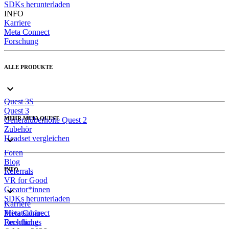
SDKs herunterladen
INFO
Karriere
Meta Connect
Forschung
ALLE PRODUKTE
Quest 3S
Quest 3
MEHR META QUEST
Generalüberholte Quest 2
Zubehör
Headset vergleichen
Foren
Blog
INFO
Referrals
VR for Good
Creator*innen
SDKs herunterladen
Karriere
Meta Connect
Privatsphäre
Forschung
Rechtliches