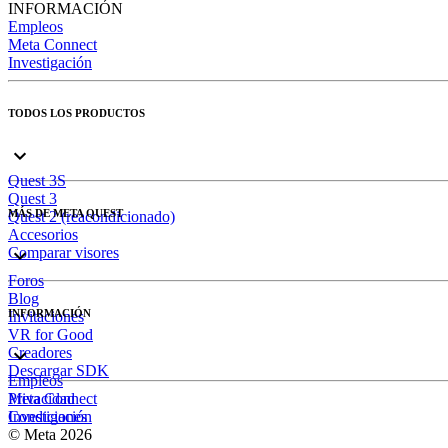
INFORMACIÓN
Empleos
Meta Connect
Investigación
TODOS LOS PRODUCTOS
Quest 3S
Quest 3
MÁS DE META QUEST
Quest 2 (reacondicionado)
Accesorios
Comparar visores
Foros
Blog
INFORMACIÓN
Invitaciones
VR for Good
Creadores
Descargar SDK
Empleos
Meta Connect
Privacidad
Investigación
Condiciones
© Meta 2026