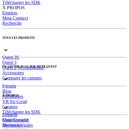
Télécharger les SDK
À PROPOS
Emplois
Meta Connect
Recherche
TOUS LES PRODUITS
Quest 3S
Quest 3
EN SAVOIR PLUS SUR META QUEST
Quest 2 (reconditionné)
Accessoires
Comparer les casques
Forums
Blog
À PROPOS
Parrainages
VR for Good
Creators
Télécharger les SDK
Emplois
Meta Connect
Confidentialité
Recherche
Mentions légales