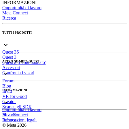
INFORMAZIONI
Opportunità di lavoro
Meta Connect
Ricerca
TUTTI I PRODOTTI
Quest 3S
Quest 3
ALTRO SU META QUEST
Quest 2 (ricondizionato)
Accessori
Confronta i visori
Forum
Blog
INFORMAZIONI
Inviti
VR for Good
Creator
Scarica gli SDK
Opportunità di lavoro
Meta Connect
Privacy
Ricerca
Informazioni legali
© Meta 2026