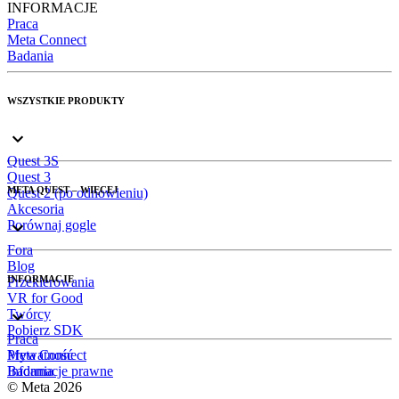
INFORMACJE
Praca
Meta Connect
Badania
WSZYSTKIE PRODUKTY
Quest 3S
Quest 3
META QUEST – WIĘCEJ
Quest 2 (po odnowieniu)
Akcesoria
Porównaj gogle
Fora
Blog
INFORMACJE
Przekierowania
VR for Good
Twórcy
Pobierz SDK
Praca
Meta Connect
Prywatność
Badania
Informacje prawne
© Meta 2026