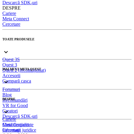
Descarcă SDK-uri
DESPRE
Cariere
Meta Connect
Cercetare
TOATE PRODUSELE
Quest 3S
Quest 3
MAI MULT META QUEST
Quest 2 (recondiționat)
Accesorii
Compară casca
Forumuri
Blog
DESPRE
Recomandări
VR for Good
Creatori
Descarcă SDK-uri
Cariere
Meta Connect
Confidenţialitate
Cercetare
Informaţii juridice