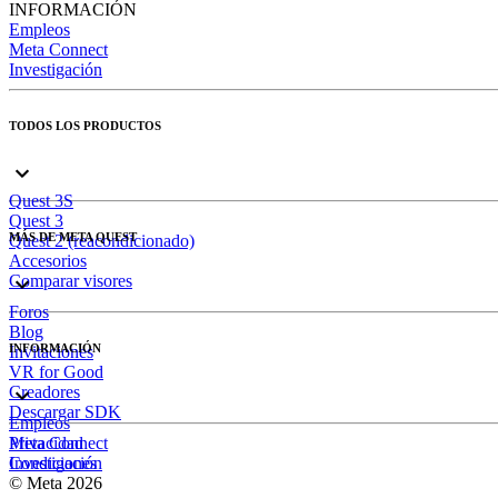
INFORMACIÓN
Empleos
Meta Connect
Investigación
TODOS LOS PRODUCTOS
Quest 3S
Quest 3
MÁS DE META QUEST
Quest 2 (reacondicionado)
Accesorios
Comparar visores
Foros
Blog
INFORMACIÓN
Invitaciones
VR for Good
Creadores
Descargar SDK
Empleos
Meta Connect
Privacidad
Investigación
Condiciones
© Meta 2026