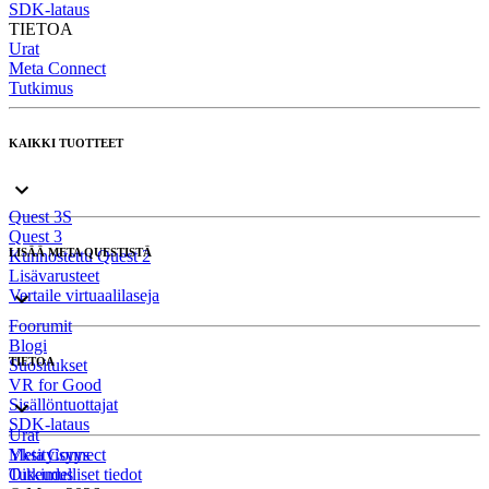
SDK-lataus
TIETOA
Urat
Meta Connect
Tutkimus
KAIKKI TUOTTEET
Quest 3S
Quest 3
LISÄÄ META QUESTISTÄ
Kunnostettu Quest 2
Lisävarusteet
Vertaile virtuaalilaseja
Foorumit
Blogi
TIETOA
Suositukset
VR for Good
Sisällöntuottajat
SDK-lataus
Urat
Meta Connect
Yksityisyys
Tutkimus
Oikeudelliset tiedot