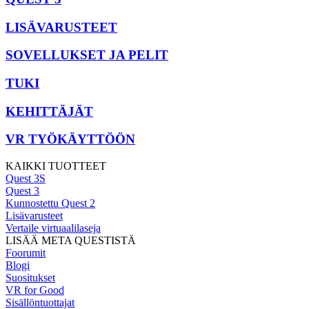
LISÄVARUSTEET
SOVELLUKSET JA PELIT
TUKI
KEHITTÄJÄT
VR TYÖKÄYTTÖÖN
KAIKKI TUOTTEET
Quest 3S
Quest 3
Kunnostettu Quest 2
Lisävarusteet
Vertaile virtuaalilaseja
LISÄÄ META QUESTISTÄ
Foorumit
Blogi
Suositukset
VR for Good
Sisällöntuottajat