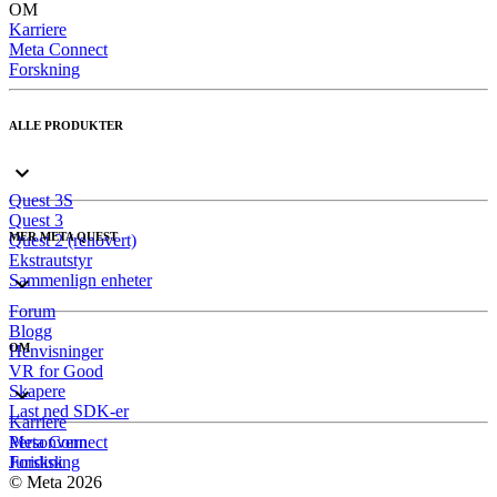
OM
Karriere
Meta Connect
Forskning
ALLE PRODUKTER
Quest 3S
Quest 3
MER META QUEST
Quest 2 (renovert)
Ekstrautstyr
Sammenlign enheter
Forum
Blogg
OM
Henvisninger
VR for Good
Skapere
Last ned SDK-er
Karriere
Meta Connect
Personvern
Forskning
Juridisk
© Meta 2026