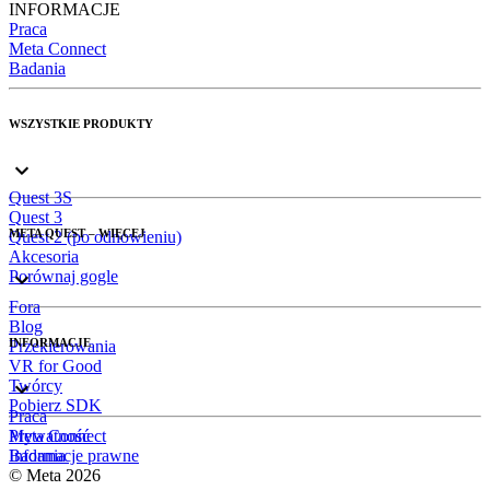
INFORMACJE
Praca
Meta Connect
Badania
WSZYSTKIE PRODUKTY
Quest 3S
Quest 3
META QUEST – WIĘCEJ
Quest 2 (po odnowieniu)
Akcesoria
Porównaj gogle
Fora
Blog
INFORMACJE
Przekierowania
VR for Good
Twórcy
Pobierz SDK
Praca
Meta Connect
Prywatność
Badania
Informacje prawne
© Meta 2026