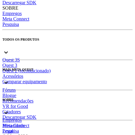
Descarregar SDK
SOBRE
Empregos
Meta Connect
Pesquisa
TODOS OS PRODUTOS
Quest 3S
Quest 3
MAIS META QUEST
Quest 2 (recondicionado)
Acessórios
Comparar equipamento
Fóruns
Blogue
SOBRE
Recomendações
VR for Good
Criadores
Descarregar SDK
Empregos
Meta Connect
Privacidade
Pesquisa
Legal