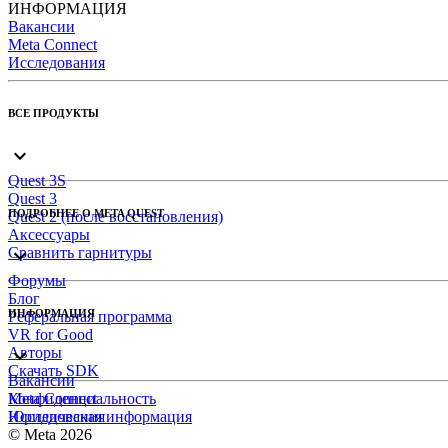
ИНФОРМАЦИЯ
Вакансии
Meta Connect
Исследования
ВСЕ ПРОДУКТЫ
Quest 3S
Quest 3
ПОДРОБНЕЕ О META QUEST
Quest 2 (после восстановления)
Аксессуары
Сравнить гарнитуры
Форумы
Блог
ИНФОРМАЦИЯ
Реферальная программа
VR for Good
Авторы
Скачать SDK
Вакансии
Meta Connect
Конфиденциальность
Исследования
Юридическая информация
© Meta 2026