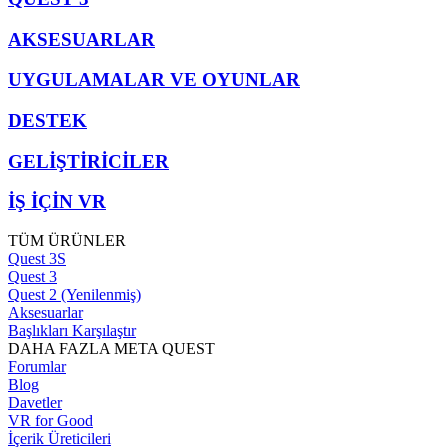
AKSESUARLAR
UYGULAMALAR VE OYUNLAR
DESTEK
GELİŞTİRİCİLER
İŞ İÇİN VR
TÜM ÜRÜNLER
Quest 3S
Quest 3
Quest 2 (Yenilenmiş)
Aksesuarlar
Başlıkları Karşılaştır
DAHA FAZLA META QUEST
Forumlar
Blog
Davetler
VR for Good
İçerik Üreticileri