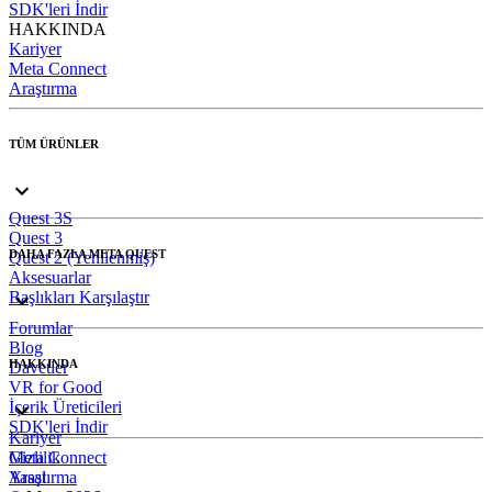
SDK'leri İndir
HAKKINDA
Kariyer
Meta Connect
Araştırma
TÜM ÜRÜNLER
Quest 3S
Quest 3
DAHA FAZLA META QUEST
Quest 2 (Yenilenmiş)
Aksesuarlar
Başlıkları Karşılaştır
Forumlar
Blog
HAKKINDA
Davetler
VR for Good
İçerik Üreticileri
SDK'leri İndir
Kariyer
Meta Connect
Gizlilik
Araştırma
Yasal