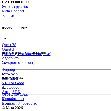
ΠΛΗΡΟΦΟΡΙΕΣ
Θέσεις εργασίας
Meta Connect
Έρευνα
ΟΛΑ ΤΑ ΠΡΟΪΟΝΤΑ
Quest 3S
Quest 3
ΠΕΡΙΣΣΟΤΕΡΑ ΓΙΑ ΤΟ META QUEST
Quest 2 (Ανακατασκευασμένο)
Αξεσουάρ
Σύγκριση συσκευής
Φόρουμ
Ιστολόγιο
ΠΛΗΡΟΦΟΡΙΕΣ
Συστάσεις
VR For Good
Δημιουργοί
Λήψη SDK
Θέσεις εργασίας
Meta Connect
Απόρρητο
Έρευνα
Νομικές πληροφορίες
© Meta 2026