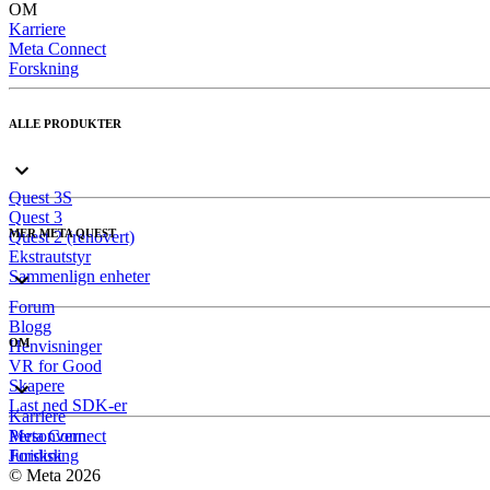
OM
Karriere
Meta Connect
Forskning
ALLE PRODUKTER
Quest 3S
Quest 3
MER META QUEST
Quest 2 (renovert)
Ekstrautstyr
Sammenlign enheter
Forum
Blogg
OM
Henvisninger
VR for Good
Skapere
Last ned SDK-er
Karriere
Meta Connect
Personvern
Forskning
Juridisk
© Meta 2026