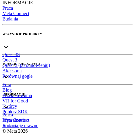
INFORMACJE
Praca
Meta Connect
Badania
WSZYSTKIE PRODUKTY
Quest 3S
Quest 3
META QUEST – WIĘCEJ
Quest 2 (po odnowieniu)
Akcesoria
Porównaj gogle
Fora
Blog
INFORMACJE
Przekierowania
VR for Good
Twórcy
Pobierz SDK
Praca
Meta Connect
Prywatność
Badania
Informacje prawne
© Meta 2026