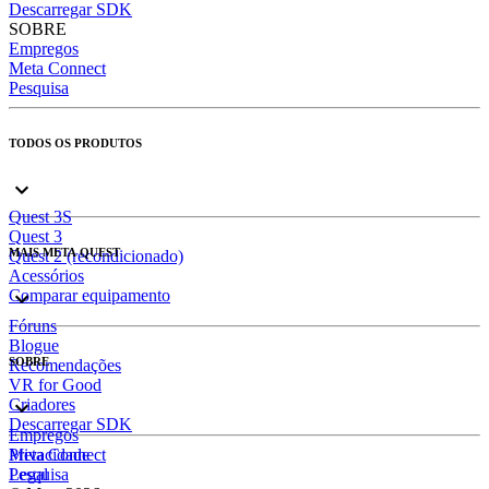
Descarregar SDK
SOBRE
Empregos
Meta Connect
Pesquisa
TODOS OS PRODUTOS
Quest 3S
Quest 3
MAIS META QUEST
Quest 2 (recondicionado)
Acessórios
Comparar equipamento
Fóruns
Blogue
SOBRE
Recomendações
VR for Good
Criadores
Descarregar SDK
Empregos
Meta Connect
Privacidade
Pesquisa
Legal