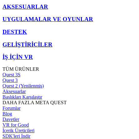
AKSESUARLAR
UYGULAMALAR VE OYUNLAR
DESTEK
GELİŞTİRİCİLER
İŞ İÇİN VR
TÜM ÜRÜNLER
Quest 3S
Quest 3
Quest 2 (Yenilenmiş)
Aksesuarlar
Başlıkları Karşılaştır
DAHA FAZLA META QUEST
Forumlar
Blog
Davetler
VR for Good
İçerik Üreticileri
SDK'leri İndir