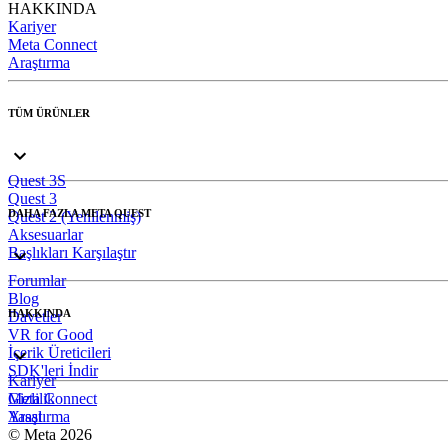
HAKKINDA
Kariyer
Meta Connect
Araştırma
TÜM ÜRÜNLER
Quest 3S
Quest 3
DAHA FAZLA META QUEST
Quest 2 (Yenilenmiş)
Aksesuarlar
Başlıkları Karşılaştır
Forumlar
Blog
HAKKINDA
Davetler
VR for Good
İçerik Üreticileri
SDK'leri İndir
Kariyer
Meta Connect
Gizlilik
Araştırma
Yasal
© Meta 2026