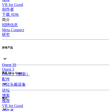
VR for Good
创作者
下载 SDK
简介
招聘信息
Meta Connect
研究
所有产品
Quest 3S
Quest 3
更多 Meta Quest
Quest 2（翻新）
配件
对比头戴设备
论坛
博客
简介
推荐
VR for Good
创作者