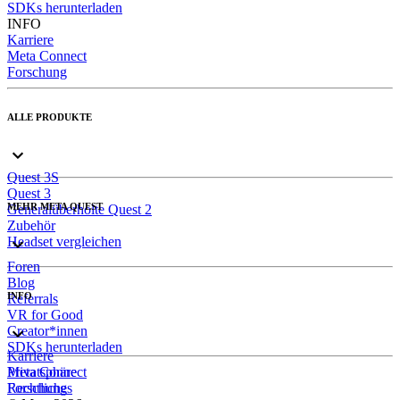
SDKs herunterladen
INFO
Karriere
Meta Connect
Forschung
ALLE PRODUKTE
Quest 3S
Quest 3
MEHR META QUEST
Generalüberholte Quest 2
Zubehör
Headset vergleichen
Foren
Blog
INFO
Referrals
VR for Good
Creator*innen
SDKs herunterladen
Karriere
Meta Connect
Privatsphäre
Forschung
Rechtliches