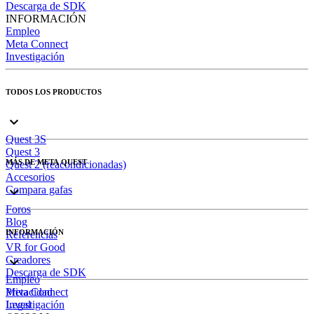
Descarga de SDK
INFORMACIÓN
Empleo
Meta Connect
Investigación
TODOS LOS PRODUCTOS
Quest 3S
Quest 3
MÁS DE META QUEST
Quest 2 (reacondicionadas)
Accesorios
Compara gafas
Foros
Blog
INFORMACIÓN
Referencias
VR for Good
Creadores
Descarga de SDK
Empleo
Meta Connect
Privacidad
Investigación
Legal