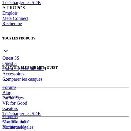
Télécharger les SDK
À PROPOS
Emplois
Meta Connect
Recherche
TOUS LES PRODUITS
Quest 3S
Quest 3
EN SAVOIR PLUS SUR META QUEST
Quest 2 (reconditionné)
Accessoires
Comparer les casques
Forums
Blog
À PROPOS
Parrainages
VR for Good
Creators
Télécharger les SDK
Emplois
Meta Connect
Confidentialité
Recherche
Mentions légales