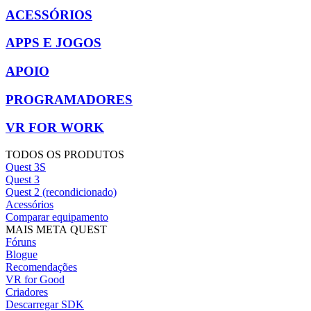
ACESSÓRIOS
APPS E JOGOS
APOIO
PROGRAMADORES
VR FOR WORK
TODOS OS PRODUTOS
Quest 3S
Quest 3
Quest 2 (recondicionado)
Acessórios
Comparar equipamento
MAIS META QUEST
Fóruns
Blogue
Recomendações
VR for Good
Criadores
Descarregar SDK