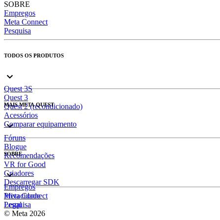
SOBRE
Empregos
Meta Connect
Pesquisa
TODOS OS PRODUTOS
Quest 3S
Quest 3
MAIS META QUEST
Quest 2 (recondicionado)
Acessórios
Comparar equipamento
Fóruns
Blogue
SOBRE
Recomendações
VR for Good
Criadores
Descarregar SDK
Empregos
Meta Connect
Privacidade
Pesquisa
Legal
© Meta 2026