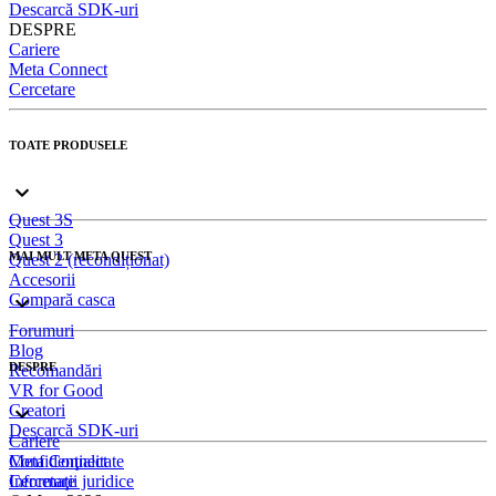
Descarcă SDK-uri
DESPRE
Cariere
Meta Connect
Cercetare
TOATE PRODUSELE
Quest 3S
Quest 3
MAI MULT META QUEST
Quest 2 (recondiționat)
Accesorii
Compară casca
Forumuri
Blog
DESPRE
Recomandări
VR for Good
Creatori
Descarcă SDK-uri
Cariere
Meta Connect
Confidenţialitate
Cercetare
Informaţii juridice