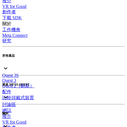
推介
VR for Good
創作者
下載 SDK
關於
工作機會
Meta Connect
研究
所有產品
Quest 3S
Quest 3
更多 META QUEST
Quest 2（翻新）
配件
比較頭戴式裝置
討論區
網誌
關於
推介
VR for Good