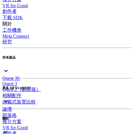
VR for Good
創作者
下載 SDK
關於
工作機會
Meta Connect
研究
所有產品
Quest 3S
Quest 3
更多 META QUEST
Quest 2（翻新版）
相關配件
頭戴式裝置比較
論壇
部落格
關於
推介方案
VR for Good
創作者