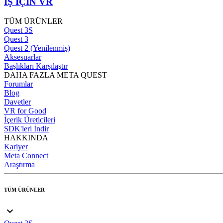
İŞ İÇİN VR
TÜM ÜRÜNLER
Quest 3S
Quest 3
Quest 2 (Yenilenmiş)
Aksesuarlar
Başlıkları Karşılaştır
DAHA FAZLA META QUEST
Forumlar
Blog
Davetler
VR for Good
İçerik Üreticileri
SDK'leri İndir
HAKKINDA
Kariyer
Meta Connect
Araştırma
TÜM ÜRÜNLER