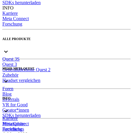
SDKs herunterladen
INFO
Karriere
Meta Connect
Forschung
ALLE PRODUKTE
Quest 3S
Quest 3
MEHR META QUEST
Generalüberholte Quest 2
Zubehör
Headset vergleichen
Foren
Blog
INFO
Referrals
VR for Good
Creator*innen
SDKs herunterladen
Karriere
Meta Connect
Privatsphäre
Forschung
Rechtliches