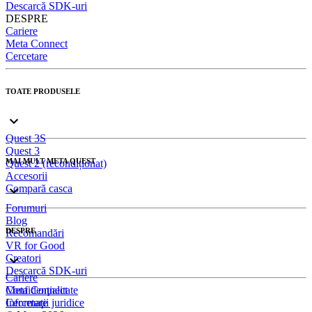
Descarcă SDK-uri
DESPRE
Cariere
Meta Connect
Cercetare
TOATE PRODUSELE
Quest 3S
Quest 3
MAI MULT META QUEST
Quest 2 (recondiționat)
Accesorii
Compară casca
Forumuri
Blog
DESPRE
Recomandări
VR for Good
Creatori
Descarcă SDK-uri
Cariere
Meta Connect
Confidenţialitate
Cercetare
Informaţii juridice