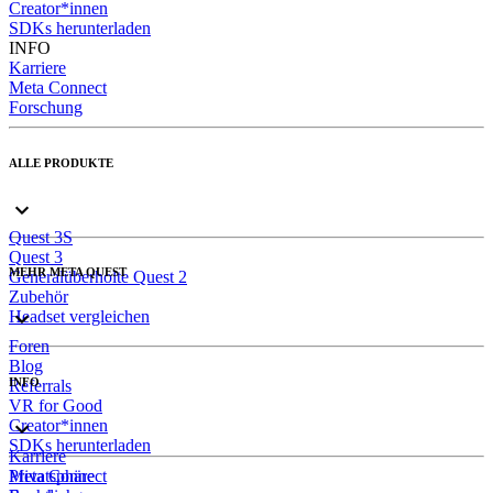
Creator*innen
SDKs herunterladen
INFO
Karriere
Meta Connect
Forschung
ALLE PRODUKTE
Quest 3S
Quest 3
MEHR META QUEST
Generalüberholte Quest 2
Zubehör
Headset vergleichen
Foren
Blog
INFO
Referrals
VR for Good
Creator*innen
SDKs herunterladen
Karriere
Meta Connect
Privatsphäre