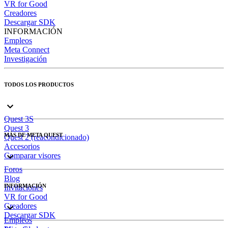
VR for Good
Creadores
Descargar SDK
INFORMACIÓN
Empleos
Meta Connect
Investigación
TODOS LOS PRODUCTOS
Quest 3S
Quest 3
MÁS DE META QUEST
Quest 2 (reacondicionado)
Accesorios
Comparar visores
Foros
Blog
INFORMACIÓN
Invitaciones
VR for Good
Creadores
Descargar SDK
Empleos