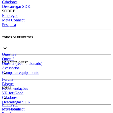
Criadores
Descarregar SDK
SOBRE
Empregos
Meta Connect
Pesquisa
TODOS OS PRODUTOS
Quest 3S
Quest 3
MAIS META QUEST
Quest 2 (recondicionado)
Acessórios
Comparar equipamento
Fóruns
Blogue
SOBRE
Recomendações
VR for Good
Criadores
Descarregar SDK
Empregos
Meta Connect
Privacidade